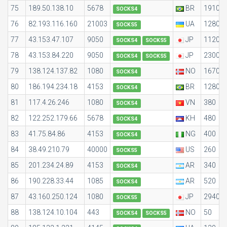
75
189.50.138.10
5678
BR
1910
SOCKS4
76
82.193.116.160
21003
UA
1280
SOCKS5
77
43.153.47.107
9050
JP
1120
SOCKS4
SOCKS5
78
43.153.84.220
9050
JP
2300
SOCKS4
SOCKS5
79
138.124.137.82
1080
NO
1670
SOCKS4
80
186.194.234.18
4153
BR
1280
SOCKS4
81
117.4.26.246
1080
VN
380
SOCKS4
82
122.252.179.66
5678
KH
480
SOCKS4
83
41.75.84.86
4153
NG
400
SOCKS4
84
38.49.210.79
40000
US
260
SOCKS5
85
201.234.24.89
4153
AR
340
SOCKS4
86
190.228.33.44
1085
AR
520
SOCKS4
87
43.160.250.124
1080
JP
2940
SOCKS5
88
138.124.10.104
443
NO
50
SOCKS4
SOCKS5