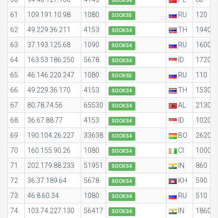
SOCKS4
61
109.191.10.98
1080
RU
120
SOCKS5
62
49.229.36.211
4153
TH
1940
SOCKS4
63
37.193.125.68
1090
RU
1600
SOCKS4
64
163.53.186.250
5678
ID
1720
SOCKS4
65
46.146.220.247
1080
RU
110
SOCKS5
66
49.229.36.170
4153
TH
1530
SOCKS4
67
80.78.74.56
65530
AL
2130
SOCKS4
68
36.67.88.77
4153
ID
1020
SOCKS4
69
190.104.26.227
33638
BO
2620
SOCKS4
70
160.155.90.26
1080
CI
1000
SOCKS4
71
202.179.88.233
51951
IN
860
SOCKS4
72
36.37.189.64
5678
KH
590
SOCKS4
73
46.8.60.34
1080
RU
510
SOCKS4
74
103.74.227.130
56417
IN
1860
SOCKS4