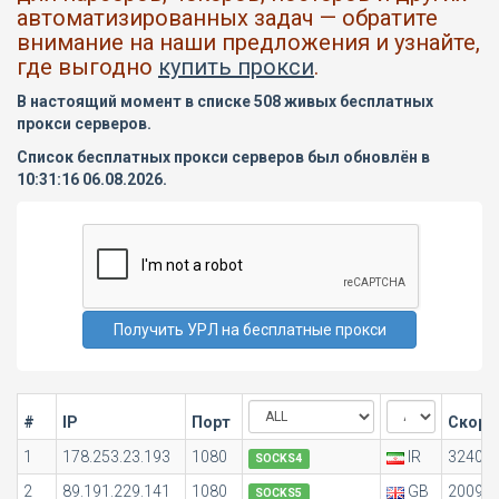
автоматизированных задач — обратите
внимание на наши предложения и узнайте,
где выгодно
купить прокси
.
В настоящий момент в списке 508 живых бесплатных
прокси серверов.
Список бесплатных прокси серверов был обновлён в
10:31:16 06.08.2026.
#
IP
Порт
Скоро
1
178.253.23.193
1080
IR
3240
SOCKS4
2
89.191.229.141
1080
GB
2009
SOCKS5