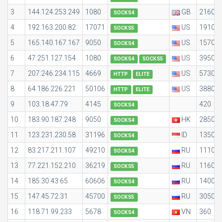
3
144.124.253.249
1080
GB
2160
SOCKS4
4
192.163.200.82
17071
US
1910
SOCKS5
5
165.140.167.167
9050
US
1570
SOCKS4
6
47.251.127.154
1080
US
3950
SOCKS4
SOCKS5
7
207.246.234.115
4669
US
5730
HTTP
ELITE
8
64.186.226.221
50106
US
3880
HTTP
ELITE
9
103.18.47.79
4145
420
SOCKS4
10
183.90.187.248
9050
HK
2850
SOCKS4
11
123.231.230.58
31196
ID
1350
SOCKS4
12
83.217.211.107
49210
RU
1110
SOCKS4
13
77.221.152.210
36219
RU
1160
SOCKS5
14
185.30.43.65
60606
RU
1400
SOCKS4
15
147.45.72.31
45700
RU
3050
SOCKS5
16
118.71.99.233
5678
VN
360
SOCKS4