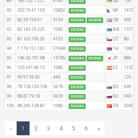
89
185.132.1.221
4145
UA
130
SOCKS4
90
202.79.47.159
10800
NP
1470
SOCKS4
91
82.39.154.61
9104
GB
490
SOCKS4
SOCKS5
92
83.143.29.225
1080
BW
1370
SOCKS4
93
81.162.195.35
4153
CZ
80
SOCKS4
94
1.179.151.165
31948
TH
1980
SOCKS4
95
146.56.191.98
14785
JP
880
SOCKS4
SOCKS5
96
150.241.96.73
1080
ES
1150
SOCKS4
97
45.91.55.95
443
120
SOCKS4
98
78.128.124.108
5678
BG
690
SOCKS4
99
88.87.79.18
3629
RU
340
SOCKS4
100
88.245.138.87
1080
TR
3040
SOCKS4
«
1
2
3
4
5
6
»