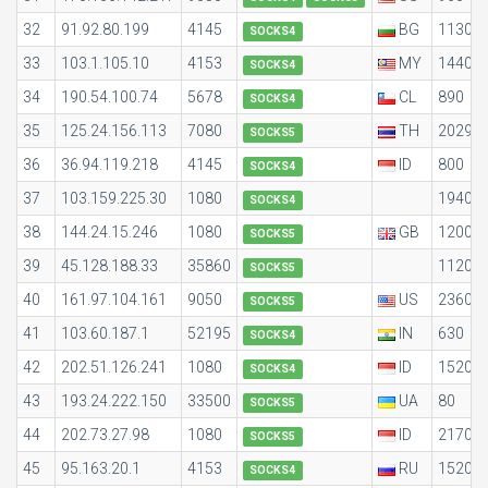
32
91.92.80.199
4145
BG
1130
SOCKS4
33
103.1.105.10
4153
MY
1440
SOCKS4
34
190.54.100.74
5678
CL
890
SOCKS4
35
125.24.156.113
7080
TH
2029
SOCKS5
36
36.94.119.218
4145
ID
800
SOCKS4
37
103.159.225.30
1080
1940
SOCKS4
38
144.24.15.246
1080
GB
1200
SOCKS5
39
45.128.188.33
35860
1120
SOCKS5
40
161.97.104.161
9050
US
2360
SOCKS5
41
103.60.187.1
52195
IN
630
SOCKS4
42
202.51.126.241
1080
ID
1520
SOCKS4
43
193.24.222.150
33500
UA
80
SOCKS5
44
202.73.27.98
1080
ID
2170
SOCKS5
45
95.163.20.1
4153
RU
1520
SOCKS4