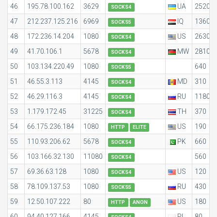
46
195.78.100.162
3629
UA
2520
SOCKS4
47
212.237.125.216
6969
IQ
1360
SOCKS5
48
172.236.14.204
1080
US
2630
SOCKS4
49
41.70.106.1
5678
MW
2810
SOCKS4
50
103.134.220.49
1080
640
SOCKS5
51
46.55.3.113
4145
MD
310
SOCKS4
52
46.29.116.3
4145
RU
1180
SOCKS4
53
1.179.172.45
31225
TH
370
SOCKS4
54
66.175.236.184
1080
US
190
HTTP
ELITE
55
110.93.206.62
5678
PK
660
SOCKS4
56
103.166.32.130
11080
560
SOCKS4
57
69.36.63.128
1080
US
120
SOCKS4
58
78.109.137.53
1080
RU
430
SOCKS5
59
12.50.107.222
80
US
180
HTTP
ANON
60
94.40.127.166
4145
PL
80