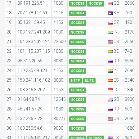
17
89.191.226.51
1080
GB
2060
SOCKS4
SOCKS5
18
202.178.114.61
4145
KH
760
SOCKS4
19
85.132.139.45
4153
CZ
420
SOCKS4
20
103.197.241.209
1080
IN
2170
SOCKS5
21
104.233.202.124
22609
US
2550
SOCKS5
22
181.115.207.115
1080
BO
740
SOCKS4
23
95.31.220.59
8080
RU
5950
SOCKS4
24
119.235.49.121
4153
IN
2690
SOCKS4
25
150.241.116.102
8080
ES
2340
HTTP
ELITE
26
103.246.3.202
4153
ID
1340
SOCKS4
27
91.84.98.74
12546
GB
3900
SOCKS4
28
46.241.57.29
1080
RU
500
SOCKS5
29
132.226.7.23
30277
US
2090
SOCKS5
30
160.250.54.6
9000
1680
SOCKS5
31
170.106.142.217
9050
US
960
SOCKS4
SOCKS5