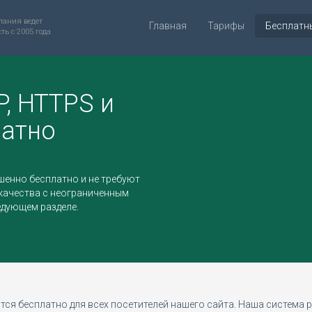
ания ведет
Главная
Тарифы
Бесплатн
ть с 2005 года
P, HTTPS и
латно
енно бесплатно и не требуют
качества с неограниченным
едующем разделе.
тся бесплатно для всех посетителей нашего сайта. Наша система р