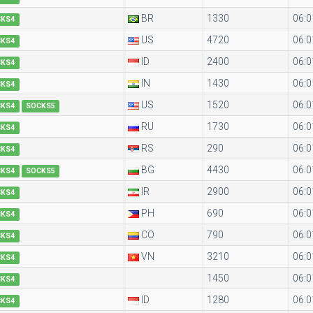
BR
1330
06:0
CKS4
US
4720
06:0
CKS4
ID
2400
06:0
CKS4
IN
1430
06:0
CKS4
US
1520
06:0
CKS4
SOCKS5
RU
1730
06:0
CKS4
RS
290
06:0
CKS4
BG
4430
06:0
CKS4
SOCKS5
IR
2900
06:0
CKS4
PH
690
06:0
CKS4
CO
790
06:0
CKS4
VN
3210
06:0
CKS4
1450
06:0
CKS4
ID
1280
06:0
CKS4