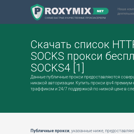
Наша комп
деятельнос
Скачать список HTT
SOCKS прокси бесп
SOCKS4 [1]
Данные публичные прокси предоставляются соверш
никакой авторизации.
Купить прокси ipv4
премиум-
траффиком и 24/7 поддержкой по низкой цене в сл
Публичные прокси
, указанные ниже, предоставляю