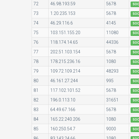
72
46.98.193.59
5678
SO
73
1.20.235.153
5678
SO
74
46.29.116.6
4145
SO
75
103.151.155.20
11080
SO
76
118.174.14.65
44336
SO
77
202.51.103.154
5678
SO
78
178.215.236.16
1080
SO
79
109.72.109.214
48293
SO
80
46.161.27.244
995
SO
81
117.102.101.52
5678
SO
82
196.0.113.10
31651
SO
83
64.49.67.166
5678
SO
84
165.22.240.206
1080
SO
85
160.250.54.7
9000
SO
86
83.143.24.66
1080
SO