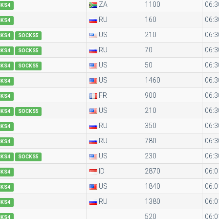
ZA
1100
06:3
CKS4
RU
160
06:3
CKS4
US
210
06:3
CKS4
SOCKS5
RU
70
06:3
CKS4
SOCKS5
US
50
06:3
CKS4
SOCKS5
US
1460
06:3
CKS4
FR
900
06:3
CKS4
US
210
06:3
CKS4
SOCKS5
RU
350
06:3
CKS4
RU
780
06:3
CKS4
US
230
06:3
CKS4
SOCKS5
ID
2870
06:0
CKS4
US
1840
06:0
CKS4
RU
1380
06:0
CKS4
520
06:0
CKS4