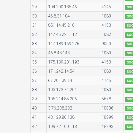
29
104.200.135.46
4145
SO
30
46.8.31.104
1080
SO
31
85.114.45.210
4153
SO
32
147.45.221.112
1082
SO
33
147.189.169.226
9050
SO
34
46.8.48.143
1080
SO
35
175.139.201.193
4153
SO
36
171.242.14.54
1080
SO
37
67.201.39.14
4145
SO
38
103.172.71.204
1080
SO
39
105.214.85.206
5678
SO
40
3.76.208.202
10006
SO
41
43.129.80.138
18999
SO
42
109.72.100.113
48293
SO