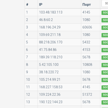
#
IP
Порт
1
103.48.183.113
4145
SO
2
46.8.60.2
1080
SO
3
168.196.24.29
60606
SO
4
109.69.211.18
1080
SO
5
88.218.206.170
5432
SO
6
41.75.84.86
4153
SO
7
189.39.118.210
5678
SO
8
5.42.105.100
10808
SO
9
38.18.220.72
1080
SO
10
105.214.99.21
5678
SO
11
168.227.158.53
4145
SO
12
109.224.22.36
51372
SO
13
190.122.144.23
5678
SO