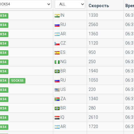
Скорость
Вре
IN
1330
06:3
CKS4
RU
2560
06:3
CKS4
AR
1360
06:3
CKS4
CZ
1120
06:3
CKS4
ES
950
06:3
CKS4
NG
250
06:3
CKS4
BR
1940
06:3
CKS4
RU
1050
06:3
CKS4
SOCKS5
US
220
06:3
CKS4
ZA
1340
06:3
CKS4
BR
280
06:3
CKS4
IQ
2610
06:3
CKS4
AR
1720
06:3
CKS4