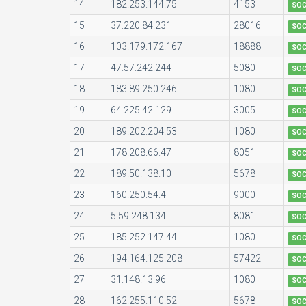
14
182.253.144.75
4153
SO
15
37.220.84.231
28016
SO
16
103.179.172.167
18888
SO
17
47.57.242.244
5080
SO
18
183.89.250.246
1080
SO
19
64.225.42.129
3005
SO
20
189.202.204.53
1080
SO
21
178.208.66.47
8051
SO
22
189.50.138.10
5678
SO
23
160.250.54.4
9000
SO
24
5.59.248.134
8081
SO
25
185.252.147.44
1080
SO
26
194.164.125.208
57422
SO
27
31.148.13.96
1080
SO
28
162.255.110.52
5678
SO