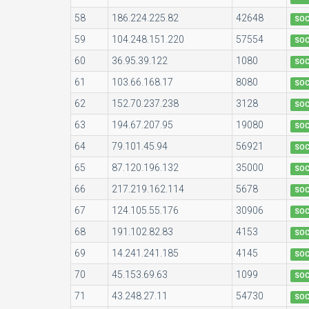
58
186.224.225.82
42648
SO
59
104.248.151.220
57554
SO
60
36.95.39.122
1080
SO
61
103.66.168.17
8080
SO
62
152.70.237.238
3128
SO
63
194.67.207.95
19080
SO
64
79.101.45.94
56921
SO
65
87.120.196.132
35000
SO
66
217.219.162.114
5678
SO
67
124.105.55.176
30906
SO
68
191.102.82.83
4153
SO
69
14.241.241.185
4145
SO
70
45.153.69.63
1099
SO
71
43.248.27.11
54730
SO