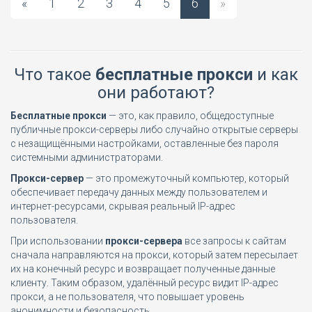
«
1
2
3
4
5
6
»
Что такое
бесплатные прокси
и как
они работают?
Бесплатные прокси
— это, как правило, общедоступные
публичные прокси-серверы либо случайно открытые серверы
с незащищёнными настройками, оставленные без пароля
системными администраторами.
Прокси-сервер
— это промежуточный компьютер, который
обеспечивает передачу данных между пользователем и
интернет-ресурсами, скрывая реальный IP-адрес
пользователя.
При использовании
прокси-сервера
все запросы к сайтам
сначала направляются на прокси, который затем пересылает
их на конечный ресурс и возвращает полученные данные
клиенту. Таким образом, удалённый ресурс видит IP-адрес
прокси, а не пользователя, что повышает уровень
анонимности и безопасность.