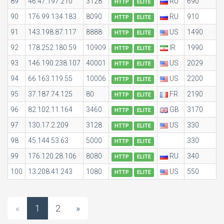
89
46.47.197.210
3128
RU
690
HTTP
ELITE
90
176.99.134.183
8090
RU
910
HTTP
ELITE
91
143.198.87.117
8888
US
1490
HTTP
ELITE
92
178.252.180.59
10909
IR
1990
HTTP
ELITE
93
146.190.238.107
40001
US
2029
HTTP
ELITE
94
66.163.119.55
10006
US
2200
HTTP
ELITE
95
37.187.74.125
80
FR
2190
HTTP
ELITE
96
82.102.11.164
3460
GB
3170
HTTP
ELITE
97
130.17.2.209
3128
US
330
HTTP
ELITE
98
45.144.53.63
5000
330
HTTP
ELITE
99
176.120.28.106
8080
RU
340
HTTP
ELITE
100
13.208.41.243
1080
US
550
HTTP
ELITE
«
1
2
»