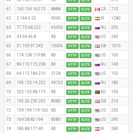
HTTP
ELITE
61
165.154.162.73
8888
CA
710
HTTP
ELITE
62
2.144.6.22
9090
IR
1280
HTTP
ELITE
63
77.73.68.222
65000
RU
250
HTTP
ELITE
64
34.94.46.8
80
US
240
HTTP
ELITE
65
51.159.97.242
10006
GB
1970
HTTP
ELITE
66
174.138.119.88
80
US
100
HTTP
ELITE
67
89.110.115.238
80
RU
140
HTTP
ELITE
68
64.112.184.210
3128
US
150
HTTP
ELITE
69
195.133.14.222
49152
RU
180
HTTP
ELITE
70
202.133.88.173
80
BD
190
HTTP
ELITE
71
195.26.230.202
8080
GB
210
HTTP
ELITE
72
109.199.119.160
80
US
230
HTTP
ELITE
73
169.58.85.194
8080
US
240
HTTP
ELITE
74
185.88.177.40
80
IR
280
HTTP
ELITE