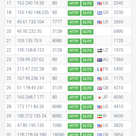
17
162.240.19.30
80
US
2540
HTTP
ELITE
18
150.140.148.235
80
GR
3230
HTTP
ELITE
19
45.61.133.104
7777
US
2660
HTTP
ELITE
20
45.95.232.35
3128
6890
HTTP
ELITE
21
103.135.70.9
8080
1720
HTTP
ELITE
22
195.158.8.123
3128
UZ
1970
HTTP
ELITE
23
139.99.237.62
80
AU
1360
HTTP
ELITE
24
212.47.232.28
80
FR
5490
HTTP
ELITE
25
167.99.236.14
80
US
1170
HTTP
ELITE
26
51.178.49.241
3129
GB
4210
HTTP
ELITE
27
160.248.7.177
80
JP
4090
HTTP
ELITE
28
172.171.83.26
8080
US
4410
HTTP
ELITE
29
185.212.195.34
8085
IR
4600
HTTP
ELITE
30
47.85.195.135
1080
US
3820
HTTP
ELITE
31
178.128.59.180
18080
GR
3950
HTTP
ELITE