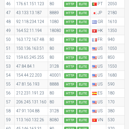
46
176.61.151.123
80
PT
2050
HTTP
ELITE
47
43.133.13.187
8889
JP
2180
HTTP
ELITE
48
92.118.234.124
1080
GR
1610
HTTP
ELITE
49
164.52.11.194
18080
HK
1350
HTTP
ELITE
50
163.172.167.48
80
FR
940
HTTP
ELITE
51
150.136.163.51
80
US
1050
HTTP
ELITE
52
159.65.245.255
80
US
850
HTTP
ELITE
53
47.84.84.1
3128
US
1550
HTTP
ELITE
54
154.44.22.203
40001
US
1680
HTTP
ELITE
55
47.81.56.193
8888
US
590
HTTP
ELITE
56
212.231.191.23
80
ES
180
HTTP
ELITE
57
206.245.131.160
80
US
170
HTTP
ELITE
58
47.91.104.88
3128
US
380
HTTP
ELITE
59
113.160.132.26
8080
VN
530
HTTP
ELITE
60
45.146.163.31
80
370