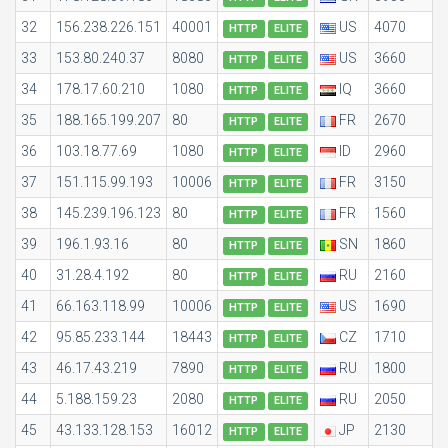
32
156.238.226.151
40001
US
4070
HTTP
ELITE
33
153.80.240.37
8080
US
3660
HTTP
ELITE
34
178.17.60.210
1080
IQ
3660
HTTP
ELITE
35
188.165.199.207
80
FR
2670
HTTP
ELITE
36
103.18.77.69
1080
ID
2960
HTTP
ELITE
37
151.115.99.193
10006
FR
3150
HTTP
ELITE
38
145.239.196.123
80
FR
1560
HTTP
ELITE
39
196.1.93.16
80
SN
1860
HTTP
ELITE
40
31.28.4.192
80
RU
2160
HTTP
ELITE
41
66.163.118.99
10006
US
1690
HTTP
ELITE
42
95.85.233.144
18443
CZ
1710
HTTP
ELITE
43
46.17.43.219
7890
RU
1800
HTTP
ELITE
44
5.188.159.23
2080
RU
2050
HTTP
ELITE
45
43.133.128.153
16012
JP
2130
HTTP
ELITE