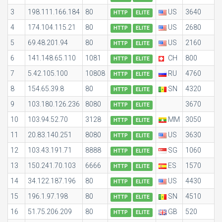
3
198.111.166.184
80
US
3640
HTTP
ELITE
4
174.104.115.21
80
US
2680
HTTP
ELITE
5
69.48.201.94
80
US
2160
HTTP
ELITE
6
141.148.65.110
1081
CH
800
HTTP
ELITE
7
5.42.105.100
10808
RU
4760
HTTP
ELITE
8
154.65.39.8
80
SN
4320
HTTP
ELITE
9
103.180.126.236
8080
3670
HTTP
ELITE
10
103.94.52.70
3128
MM
3050
HTTP
ELITE
11
20.83.140.251
8080
US
3630
HTTP
ELITE
12
103.43.191.71
8888
SG
1060
HTTP
ELITE
13
150.241.70.103
6666
ES
1570
HTTP
ELITE
14
34.122.187.196
80
US
4430
HTTP
ELITE
15
196.1.97.198
80
SN
4510
HTTP
ELITE
16
51.75.206.209
80
GB
520
HTTP
ELITE