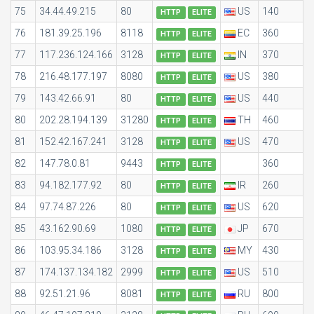
75
34.44.49.215
80
US
140
HTTP
ELITE
76
181.39.25.196
8118
EC
360
HTTP
ELITE
77
117.236.124.166
3128
IN
370
HTTP
ELITE
78
216.48.177.197
8080
US
380
HTTP
ELITE
79
143.42.66.91
80
US
440
HTTP
ELITE
80
202.28.194.139
31280
TH
460
HTTP
ELITE
81
152.42.167.241
3128
US
470
HTTP
ELITE
82
147.78.0.81
9443
360
HTTP
ELITE
83
94.182.177.92
80
IR
260
HTTP
ELITE
84
97.74.87.226
80
US
620
HTTP
ELITE
85
43.162.90.69
1080
JP
670
HTTP
ELITE
86
103.95.34.186
3128
MY
430
HTTP
ELITE
87
174.137.134.182
2999
US
510
HTTP
ELITE
88
92.51.21.96
8081
RU
800
HTTP
ELITE