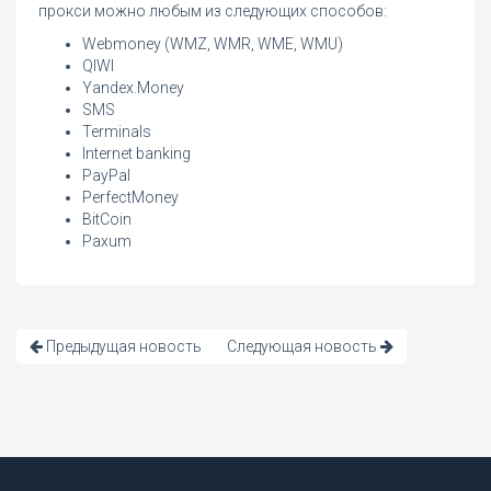
прокси можно любым из следующих способов:
Webmoney (WMZ, WMR, WME, WMU)
QIWI
Yandex.Money
SMS
Terminals
Internet banking
PayPal
PerfectMoney
BitCoin
Paxum
Предыдущая новость
Следующая новость