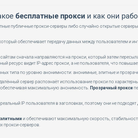
акое
бесплатные прокси
и как они раб
упные публичные прокси-серверы либо случайно открытые сервер
оторый обеспечивает передачу данных между пользователем и инт
 сайтам сначала направляются на прокси, который затем пересыла
ный ресурс видит IP-адрес прокси, а не пользователя, что повыша
вных типа по уровню анонимности: анонимные, элитные и прозрач
удалённый сервер распознаёт использование прокси по характерн
а, обеспечивая максимальную анонимность.
Прозрачный прокси
пе
еальный IP пользователя в заголовках, поэтому они не подходят д
элитными
и обеспечивают максимальную скорость, стабильность 
х прокси-серверов.