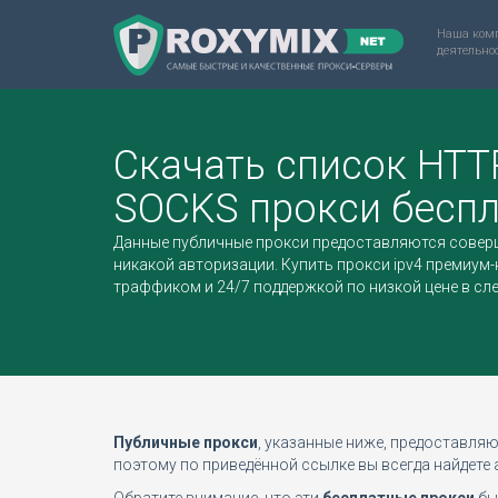
Наша комп
деятельнос
Скачать список HTT
SOCKS прокси беспл
Данные публичные прокси предоставляются соверш
никакой авторизации.
Купить прокси ipv4
премиум-
траффиком и 24/7 поддержкой по низкой цене в сл
Публичные прокси
, указанные ниже, предоставляю
поэтому по приведённой ссылке вы всегда найдете