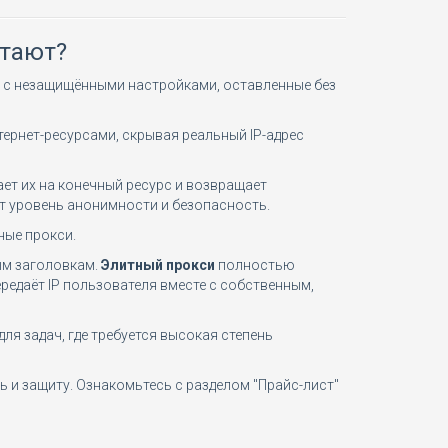
отают?
ы с незащищёнными настройками, оставленные без
ернет-ресурсами, скрывая реальный IP-адрес
ет их на конечный ресурс и возвращает
ет уровень анонимности и безопасность.
ные прокси.
ым заголовкам.
Элитный прокси
полностью
редаёт IP пользователя вместе с собственным,
ля задач, где требуется высокая степень
и защиту. Ознакомьтесь с разделом "Прайс-лист"