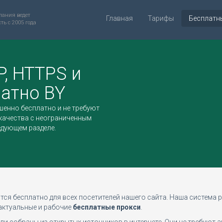
ания ведет
Главная
Тарифы
Бесплатн
ть с 2005 года
P, HTTPS и
атно BY
енно бесплатно и не требуют
качества с неограниченным
едующем разделе.
тся бесплатно для всех посетителей нашего сайта. Наша система р
 актуальные и рабочие
бесплатные прокси
.