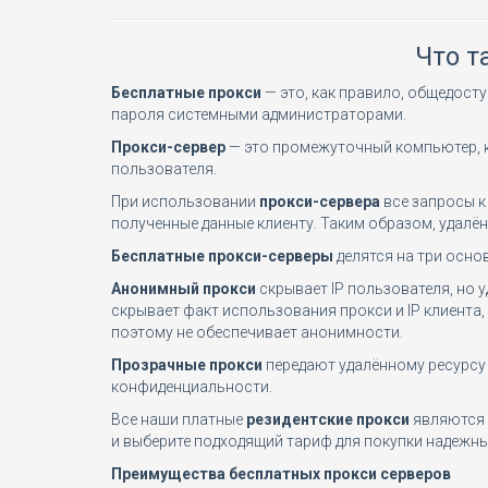
Что т
Бесплатные прокси
— это, как правило, общедост
пароля системными администраторами.
Прокси-сервер
— это промежуточный компьютер, к
пользователя.
При использовании
прокси-сервера
все запросы к
полученные данные клиенту. Таким образом, удалён
Бесплатные прокси-серверы
делятся на три осно
Анонимный прокси
скрывает IP пользователя, но 
скрывает факт использования прокси и IP клиент
поэтому не обеспечивает анонимности.
Прозрачные прокси
передают удалённому ресурсу р
конфиденциальности.
Все наши платные
резидентские прокси
являются
и выберите подходящий тариф для покупки надежны
Преимущества бесплатных прокси серверов