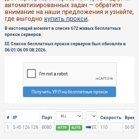
автоматизированных задач — обратите
внимание на наши предложения и узнайте,
где выгодно
купить прокси
.
В настоящий момент в списке 672 живых бесплатных
прокси серверов.
EE Список бесплатных прокси серверов был обновлён в
06:01:06 09.08.2026.
#
IP
Порт
Скорость
Время
1
5.45.126.128
8080
EE
110
06:00:
HTTP
ELITE